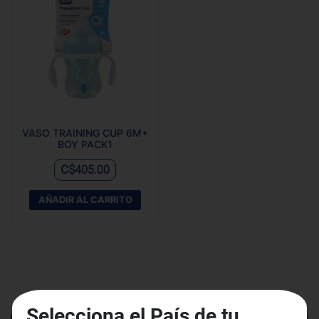
VASO TRAINING CUP 6M+
BOY PACK1
C$
405.00
AÑADIR AL CARRITO
Selecciona el País de tu