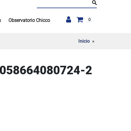
Buscar:
0
s
Observatorio Chicco
Inicio
»
8058664080724-2