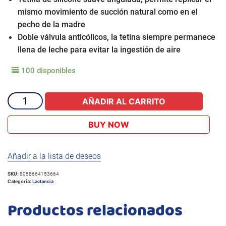
mismo movimiento de succión natural como en el
pecho de la madre
Doble válvula anticólicos, la tetina siempre permanece
llena de leche para evitar la ingestión de aire
100 disponibles
BIBERON
AÑADIR AL CARRITO
NATURAL
FEELING
BUY NOW
250ML
NEUTRO
Añadir a la lista de deseos
cantidad
SKU:
8058664153664
Categoría:
Lactancia
Productos relacionados