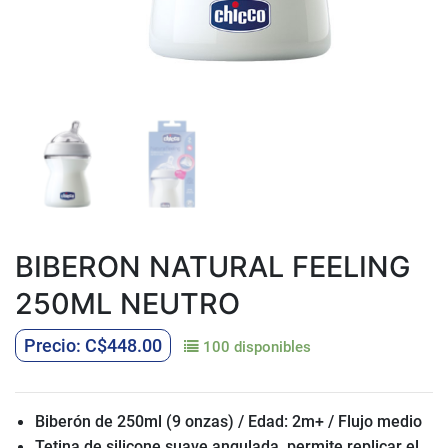
BIBERON NATURAL FEELING
250ML NEUTRO
C$
448.00
100 disponibles
Biberón de 250ml (9 onzas) / Edad: 2m+ / F
lujo medio
Tetina de silicone suave angulada, permite replicar el