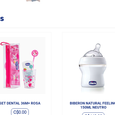
os
SET DENTAL 36M+ ROSA
BIBERON NATURAL FEELIN
150ML NEUTRO
C$
0.00