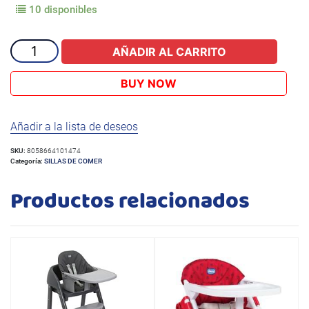
10 disponibles
SILLA
AÑADIR AL CARRITO
COMEDOR
POCKET
BUY NOW
SNACK
BOOSTER
Añadir a la lista de deseos
POPPY
RED
SKU:
8058664101474
cantidad
Categoría:
SILLAS DE COMER
Productos relacionados