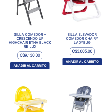
SILLA COMEDOR –
SILLA ELEVADOR
CRESCENDO UP
COMEDOR CHAIRY
HIGHCHAIR ETNA BLACK
LADYBUG
RE_LUX
C$
3,005.00
C$
9,130.00
AÑADIR AL CARRITO
AÑADIR AL CARRITO