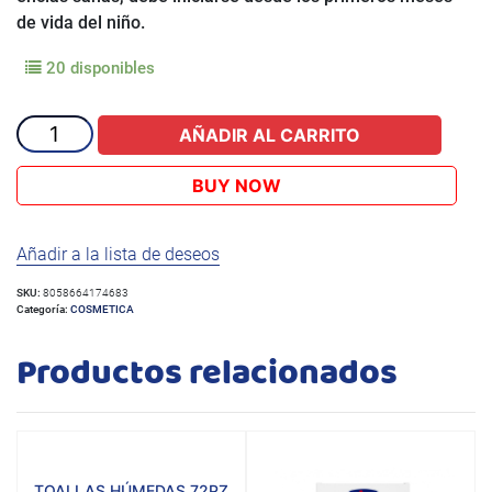
de vida del niño.
20 disponibles
CEPILLO
AÑADIR AL CARRITO
DENTAL
6-
BUY NOW
36M
ROSA
Añadir a la lista de deseos
cantidad
SKU:
8058664174683
Categoría:
COSMETICA
Productos relacionados
TOALLAS HÚMEDAS 72PZ