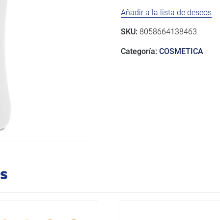
BM
Añadir a la lista de deseos
500ML
cantidad
SKU:
8058664138463
Categoría:
COSMETICA
os