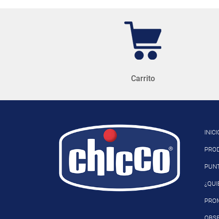
Carrito
INICI
PRO
PUN
¿QUI
PRO
OBSE